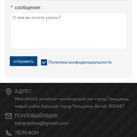
*
сообщение :
отправить
Политика конфиденциальности
АДРЕС
Hexu Road, китайско-сингапурский эко-город Тяньцзинь,
новый район Биньхай, город Тяньцзинь, Китай. 300467
ПОЧТОВЫЙЯЩИК
tianjinlatino@gmail.com
ТЕЛЕФОН