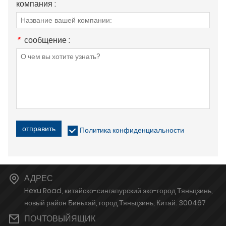
компания :
*
сообщение :
отправить
Политика конфиденциальности
АДРЕС
Hexu Road, китайско-сингапурский эко-город Тяньцзинь,
новый район Биньхай, город Тяньцзинь, Китай. 300467
ПОЧТОВЫЙЯЩИК