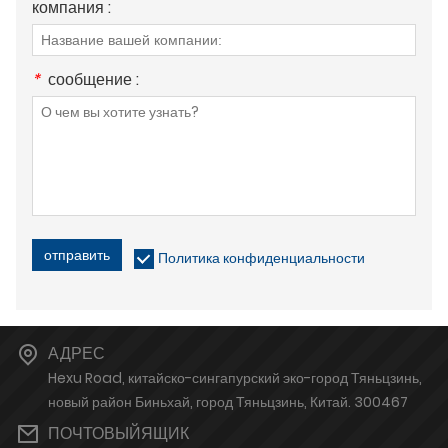
компания :
*
сообщение :
отправить
Политика конфиденциальности
АДРЕС
Hexu Road, китайско-сингапурский эко-город Тяньцзинь,
новый район Биньхай, город Тяньцзинь, Китай. 300467
ПОЧТОВЫЙЯЩИК