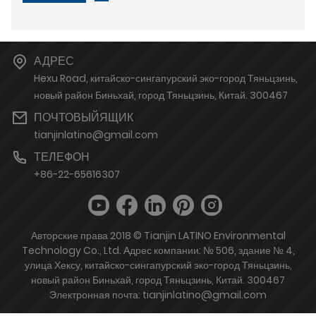
АДРЕС
Hexu Road, китайско-сингапурский эко-город Тяньцзинь,
новый район Биньхай, город Тяньцзинь, Китай. 300467
ПОЧТОВЫЙЯЩИК
tianjinlatino@gmail.com
ТЕЛЕФОН
+86-22-65616307
Авторские права 2018 © Tianjin LATINO Environmental
Technology Co., Ltd. Адрес компании: № 506, здание № 4,
улица Хексу, китайско-сингапурский эко-город Тяньцзинь,
новый район Биньхай, город Тяньцзинь, Китай. 300467
Электронная почта: tianjinlatino@gmail.com