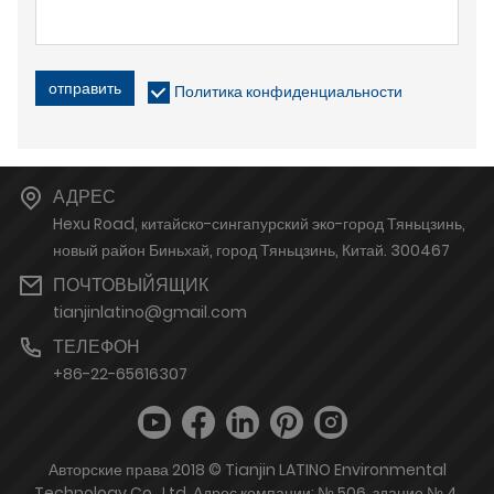
отправить
Политика конфиденциальности
АДРЕС
Hexu Road, китайско-сингапурский эко-город Тяньцзинь,
новый район Биньхай, город Тяньцзинь, Китай. 300467
ПОЧТОВЫЙЯЩИК
tianjinlatino@gmail.com
ТЕЛЕФОН
+86-22-65616307
Авторские права 2018 © Tianjin LATINO Environmental
Technology Co., Ltd. Адрес компании: № 506, здание № 4,