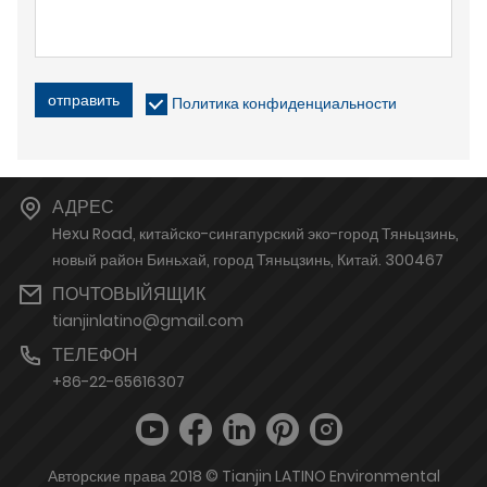
отправить
Политика конфиденциальности
АДРЕС
Hexu Road, китайско-сингапурский эко-город Тяньцзинь,
новый район Биньхай, город Тяньцзинь, Китай. 300467
ПОЧТОВЫЙЯЩИК
tianjinlatino@gmail.com
ТЕЛЕФОН
+86-22-65616307
Авторские права 2018 © Tianjin LATINO Environmental