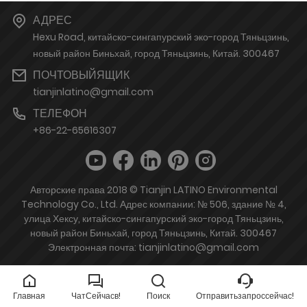
АДРЕС
Hexu Road, китайско-сингапурский эко-город Тяньцзинь,
новый район Биньхай, город Тяньцзинь, Китай. 300467
ПОЧТОВЫЙЯЩИК
tianjinlatino@gmail.com
ТЕЛЕФОН
+86-22-65616307
Авторские права 2018 © Tianjin LATINO Environmental
Technology Co., Ltd. Адрес компании: № 506, здание № 4,
улица Хексу, китайско-сингапурский эко-город Тяньцзинь,
новый район Биньхай, город Тяньцзинь, Китай. 300467
Электронная почта: tianjinlatino@gmail.com
Главная
ЧатСейчасв!
Поиск
Отправитьзапроссейчас!